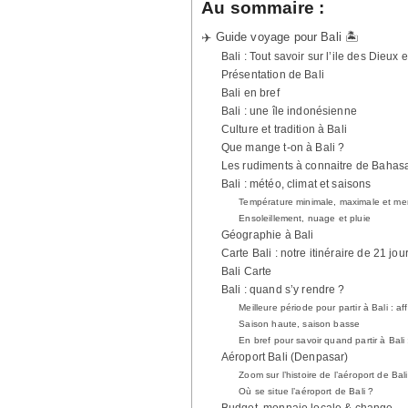
Au sommaire :
✈️ Guide voyage pour Bali 🏝️
Bali : Tout savoir sur l’ile des Dieux
Présentation de Bali
Bali en bref
Bali : une île indonésienne
Culture et tradition à Bali
Que mange t-on à Bali ?
Les rudiments à connaitre de Bahas
Bali : météo, climat et saisons
Température minimale, maximale et me
Ensoleillement, nuage et pluie
Géographie à Bali
Carte Bali : notre itinéraire de 21 jou
Bali Carte
Bali : quand s’y rendre ?
Meilleure période pour partir à Bali : a
Saison haute, saison basse
En bref pour savoir quand partir à Bali 
Aéroport Bali (Denpasar)
Zoom sur l’histoire de l’aéroport de Bali
Où se situe l’aéroport de Bali ?
Budget, monnaie locale & change