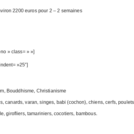
nviron 2200 euros pour 2 – 2 semaines
no » class= » »]
 indent= »25″]
s
am, Bouddhisme, Christianisme
les, canards, varan, singes, babi (cochon), chiens, cerfs, poule
le, girofliers, tamariniers, cocotiers, bambous.