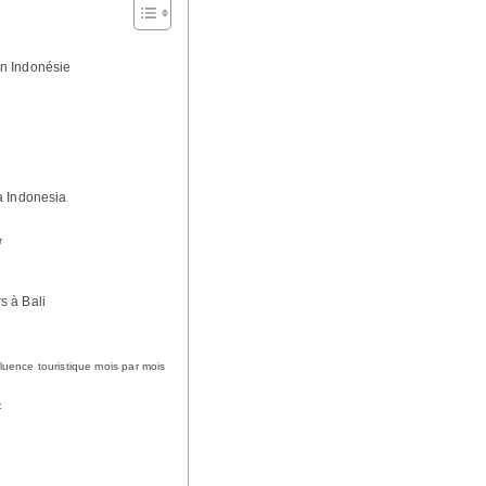
 en Indonésie
a Indonesia
r
rs à Bali
ffluence touristique mois par mois
: