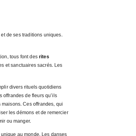
e et de ses traditions uniques.
tion, tous font des
rites
les et sanctuaires sacrés. Les
plir divers rituels quotidiens
 offrandes de fleurs qu’ils
s maisons. Ces offrandes, qui
paiser les démons et de remercier
rmir ou manger.
ue unique au monde. Les danses