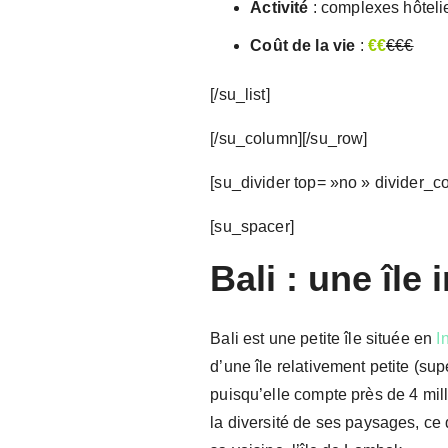
Activité
: complexes hôtelie
Coût de la vie
:
€€
€€€
[/su_list]
[/su_column][/su_row]
[su_divider top= »no » divider_c
[su_spacer]
Bali : une île
Bali est une petite île située en
I
d’une île relativement petite (su
puisqu’elle compte près de 4 milli
la diversité de ses paysages, ce 