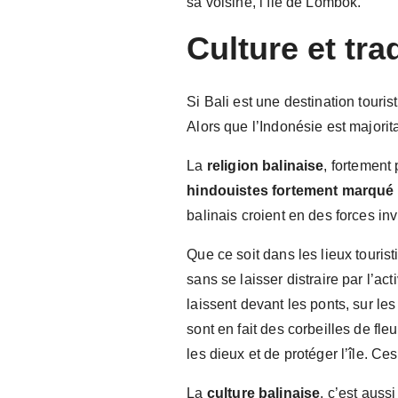
sa voisine, l’île de Lombok.
Culture et tra
Si Bali est une destination touris
Alors que l’Indonésie est majori
La
religion balinaise
, fortement 
hindouistes fortement
marqué 
balinais croient en des forces in
Que ce soit dans les lieux tourist
sans se laisser distraire par l’a
laissent devant les ponts, sur le
sont en fait des corbeilles de fl
les dieux et de protéger l’île. C
La
culture balinaise
, c’est aus