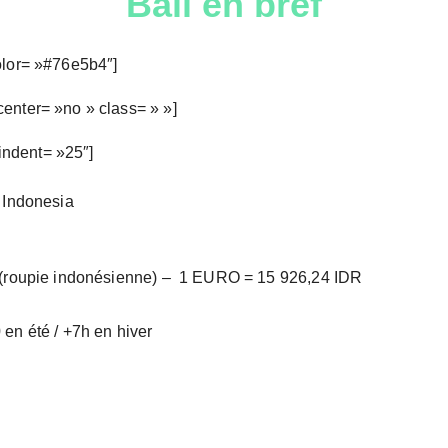
Bali en bref
olor= »#76e5b4″]
enter= »no » class= » »]
 indent= »25″]
 Indonesia
(roupie indonésienne) – 1 EURO = 15 926,24 IDR
en été / +7h en hiver