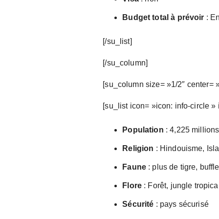
Budget total à prévoir
: E
[/su_list]
[/su_column]
[su_column size= »1/2″ center= »
[su_list icon= »icon: info-circle »
Population
: 4,225 million
Religion
: Hindouisme, Isl
Faune
: plus de tigre, buff
Flore
: Forêt, jungle tropica
Sécurité
: pays sécurisé