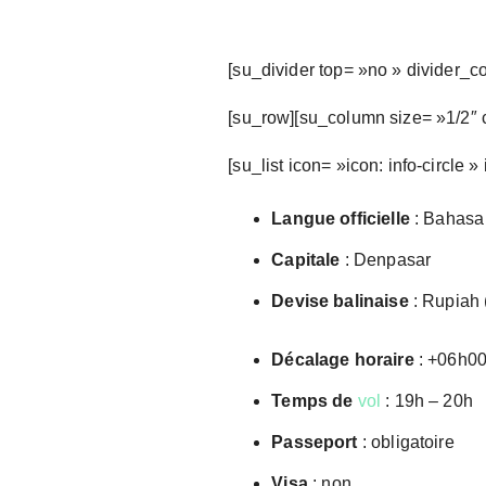
[su_divider top= »no » divider_c
[su_row][su_column size= »1/2″ c
[su_list icon= »icon: info-circle »
Langue officielle
: Bahasa
Capitale
: Denpasar
Devise balinaise
: Rupiah 
Décalage horaire
: +06h00 
Temps de
vol
: 19h – 20h
Passeport
: obligatoire
Visa
: non