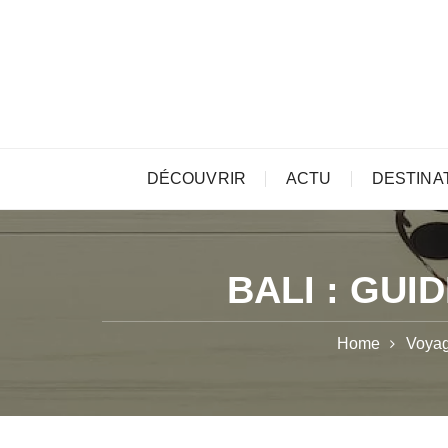
Skip
to
content
DÉCOUVRIR
ACTU
DESTINA
BALI : GU
Home
Voyag