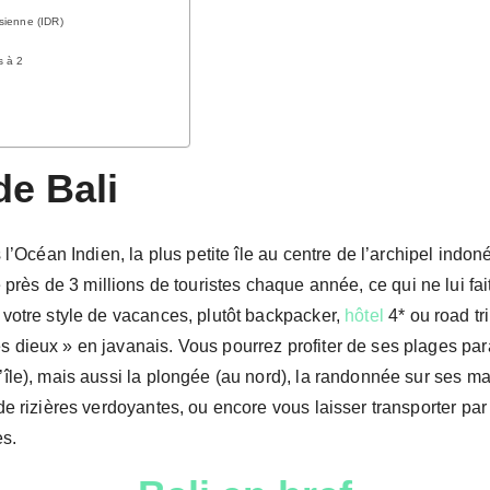
sienne (IDR)
s à 2
de Bali
ns l’Océan Indien, la plus petite île au centre de l’archipel ind
e près de 3 millions de touristes chaque année, ce qui ne lui f
t votre style de vacances, plutôt backpacker,
hôtel
4* ou road tr
s dieux » en javanais. Vous pourrez profiter de ses plages par
l’île), mais aussi la plongée (au nord), la randonnée sur ses m
de rizières verdoyantes, ou encore vous laisser transporter par l’
es.