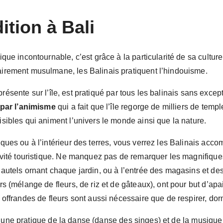
dition à Bali
tique incontournable, c’est grâce à la particularité de sa cultur
tairement musulmane, les Balinais pratiquent l’hindouisme.
présente sur l’île, est pratiqué par tous les balinais sans excep
par l’animisme
qui a fait que l’île regorge de milliers de temp
visibles qui animent l’univers le monde ainsi que la nature.
iques ou à l’intérieur des terres, vous verrez les Balinais accom
ctivité touristique. Ne manquez pas de remarquer les magnifiques
s autels ornant chaque jardin, ou à l’entrée des magasins et de
eurs (mélange de fleurs, de riz et de gâteaux), ont pour but d’a
es offrandes de fleurs sont aussi nécessaire que de respirer, do
si une pratique de la danse (danse des singes) et de la musiq