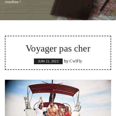
insolites !
Voyager pas cher
by
CwlFly
JUIN 21, 2022