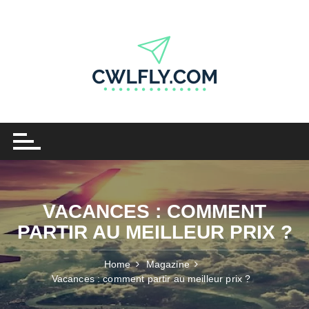
Skip
to
content
VACANCES : COMMENT
PARTIR AU MEILLEUR PRIX ?
Home
Magazine
Vacances : comment partir au meilleur prix ?