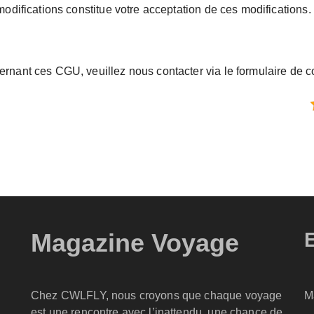
modifications constitue votre acceptation de ces modifications.
rnant ces CGU, veuillez nous contacter via le formulaire de co
Magazine Voyage
Chez CWLFLY, nous croyons que chaque voyage
M
est une rencontre avec l’inattendu, une chance de