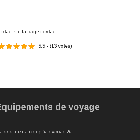
ntact sur la page contact.
5/5 - (13 votes)
Equipements de voyage
ateriel de camping & bivouac ⛺