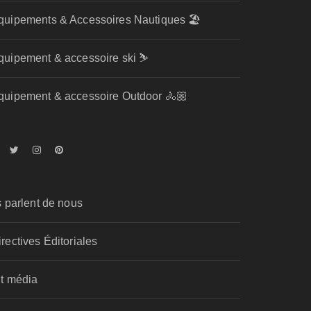
quipements & Accessoires Nautiques 🏖️
quipement & accessoire ski ⛷️
quipement & accessoire Outdoor 🚴🏼
s parlent de nous
irectives Éditoriales
it média