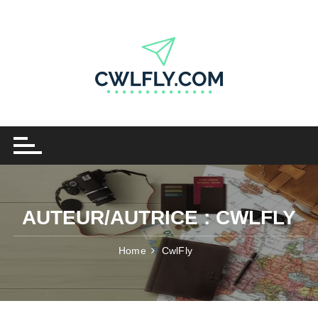
Skip
to
content
AUTEUR/AUTRICE :
CWLFLY
Home
CwlFly