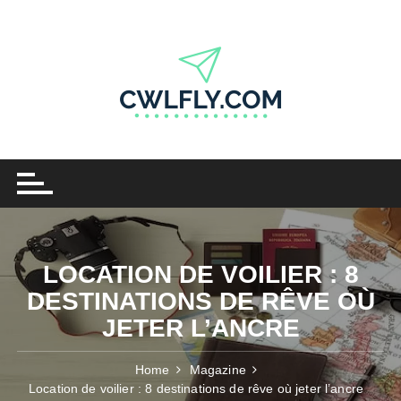
Skip
to
content
LOCATION DE VOILIER : 8
DESTINATIONS DE RÊVE OÙ
JETER L’ANCRE
Home
Magazine
Location de voilier : 8 destinations de rêve où jeter l’ancre