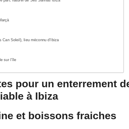
e parc naturel de Ses Salinas Ibiza
 Marçà
s Can Soleil), lieu méconnu d’Ibiza
 sur l’île
ites pour un enterrement d
able à Ibiza
ine et boissons fraiches