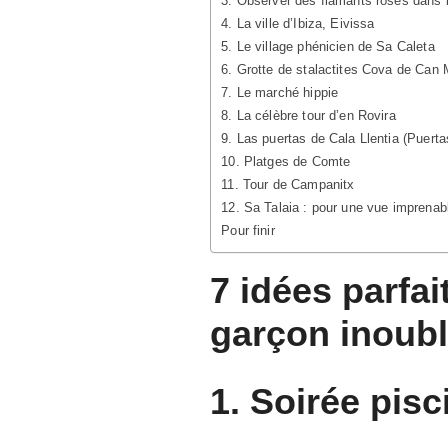
3. Observer des flamants roses dans l
4. La ville d’Ibiza, Eivissa
5. Le village phénicien de Sa Caleta
6. Grotte de stalactites Cova de Can
7. Le marché hippie
8. La célèbre tour d’en Rovira
9. Las puertas de Cala Llentia (Puerta
10. Platges de Comte
11. Tour de Campanitx
12. Sa Talaia : pour une vue imprenable
Pour finir
7 idées parfa
garçon inoubli
1. Soirée pisc