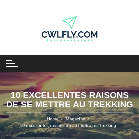
Skip
to
content
10 EXCELLENTES RAISONS
DE SE METTRE AU TREKKING
Home
Magazine
10 excellentes raisons de se mettre au Trekking