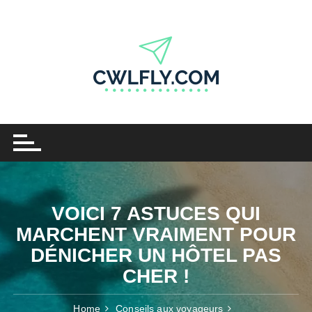
Skip
to
content
VOICI 7 ASTUCES QUI
MARCHENT VRAIMENT POUR
DÉNICHER UN HÔTEL PAS
CHER !
Home
Conseils aux voyageurs