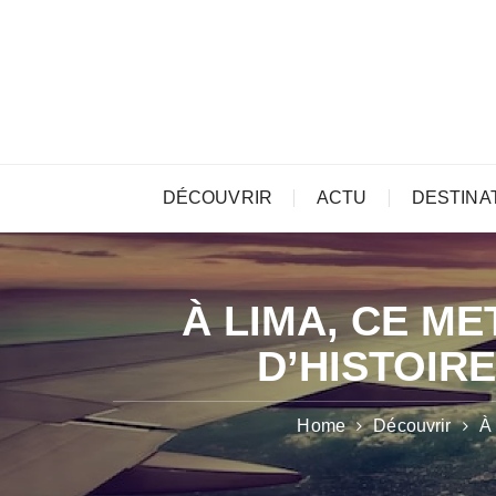
Skip
to
content
DÉCOUVRIR
ACTU
DESTINA
À LIMA, CE M
D’HISTOIR
Home
Découvrir
À 