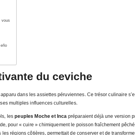
z vous
meño
ptivante du ceviche
apparu dans les assiettes péruviennes. Ce trésor culinaire s
ses multiples influences culturelles.
ls, les
peuples Moche et Inca
préparaient déjà une version prim
 acide, pour « cuire » chimiquement le poisson fraîchement pêch
s les régions côtières, permettait de conserver et de transforme